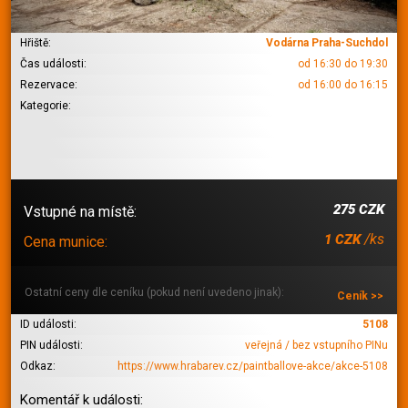
Hřiště:
Vodárna Praha-Suchdol
Čas události:
od 16:30 do 19:30
Rezervace:
od 16:00 do 16:15
Kategorie:
275 CZK
Vstupné na místě:
/ks
1 CZK
Cena munice:
Ostatní ceny dle ceníku (pokud není uvedeno jinak):
Ceník >>
ID události:
5108
PIN události:
veřejná / bez vstupního PINu
Odkaz:
https://www.hrabarev.cz/paintballove-akce/akce-5108
Komentář k události: