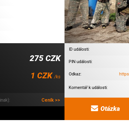
ID události:
275 CZK
PIN události:
1 CZK
Odkaz:
http
/ks
Komentář k události:
inak):
Ceník >>
Otázka