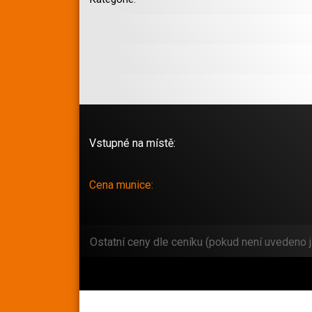
Vstupné na místě:
Cena munice:
Ostatní ceny dle ceníku (pokud není uvedeno j