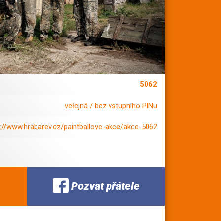
5062
veřejná / bez vstupního PINu
s://www.hrabarev.cz/paintballove-akce/akce-5062
Pozvat přátele