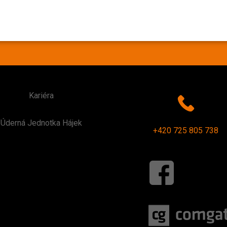
Kariéra
Úderná Jednotka Hájek
+420 725 805 738