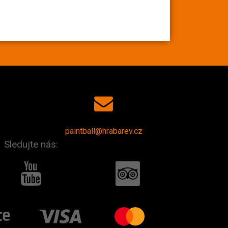
paintball@hrabarev.cz
Sledujte nás: