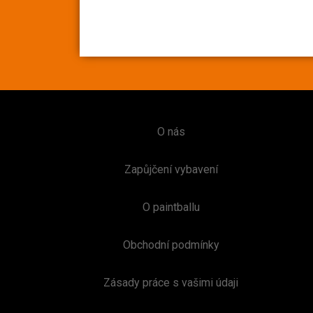
O nás
Zapůjčení vybavení
O paintballu
Obchodní podmínky
Zásady práce s vašimi údaji