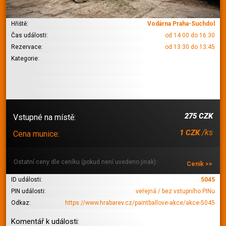
Hřiště:
Vodárna Praha-Suchdol
Čas události:
od 14:00 do 16:30
Rezervace:
od 13:30 do 13:45
Kategorie:
275 CZK
Vstupné na místě:
/ks
1 CZK
Cena munice:
Ostatní ceny dle ceníku (pokud není uvedeno jinak):
Ceník >>
ID události:
5045
PIN události:
veřejná / bez vstupního PINu
Odkaz:
https://www.hrabarev.cz/paintballove-akce/akce-5045
Komentář k události: