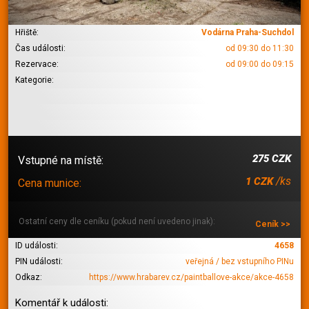
Hřiště:
Vodárna Praha-Suchdol
Čas události:
od 09:30 do 11:30
Rezervace:
od 09:00 do 09:15
Kategorie:
275 CZK
Vstupné na místě:
/ks
1 CZK
Cena munice:
Ostatní ceny dle ceníku (pokud není uvedeno jinak):
Ceník >>
ID události:
4658
PIN události:
veřejná / bez vstupního PINu
Odkaz:
https://www.hrabarev.cz/paintballove-akce/akce-4658
Komentář k události: