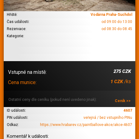
Hřiště:
Vodárna Praha-Suchdol
Čas události:
od 09:00 do 13:00
Rezervace:
od 08:30 do 08:45
Kategorie:
275 CZK
Vstupné na místě:
/ks
1 CZK
Cena munice:
Ostatní ceny dle ceníku (pokud není uvedeno jinak):
Ceník >>
ID události:
4607
PIN události:
veřejná / bez vstupního PINu
Odkaz:
https://www.hrabarev.cz/paintballove-akce/akce-4607
Komentář k události: