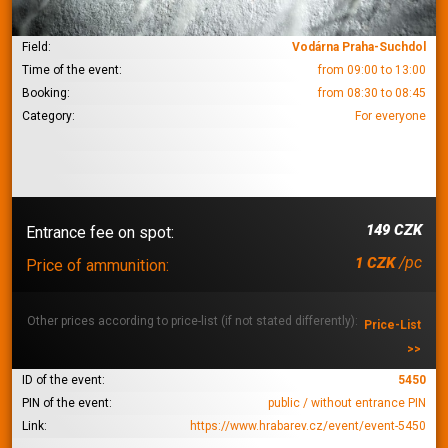
Field:
Vodárna Praha-Suchdol
Time of the event:
from 09:00 to 13:00
Booking:
from 08:30 to 08:45
Category:
For everyone
149 CZK
Entrance fee on spot:
/pc
1 CZK
Price of ammunition:
Other prices according to price-list (if not stated differently):
Price-List
>>
ID of the event:
5450
PIN of the event:
public / without entrance PIN
Link:
https://www.hrabarev.cz/event/event-5450